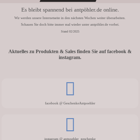
Es bleibt spannend bei antpöhler.de online.
Wir werden unsere Internetseite in den nächsten Wochen weiter überarbeiten.
Schauen Sie doch bitte immer mal wieder unter antpöhler.de vorbei.
Stand 02/2025
Aktuelles zu Produkten & Sales finden Sie auf facebook &
instagram.
facebook @ GeschenkeAntpoehler
instagram @ antpoehler_geschenke